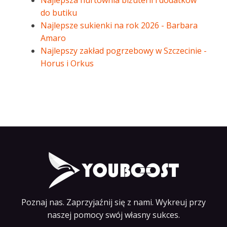
Najlepsza hurtownia biżuterii i dodatków
do butiku
Najlepsze sukienki na rok 2026 - Barbara
Amaro
Najlepszy zakład pogrzebowy w Szczecinie -
Horus i Orkus
Poznaj nas. Zaprzyjaźnij się z nami. Wykreuj przy
naszej pomocy swój własny sukces.