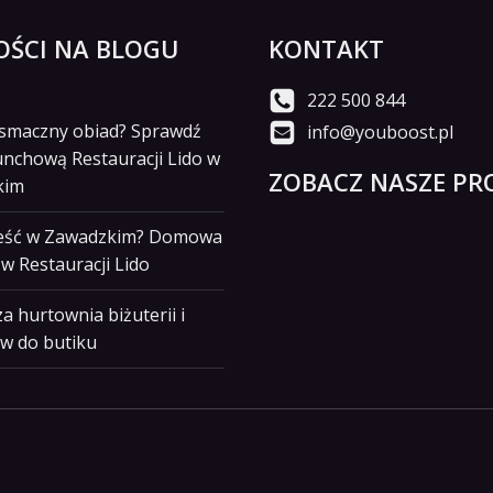
ŚCI NA BLOGU
KONTAKT
222 500 844
i smaczny obiad? Sprawdź
info@youboost.pl
unchową Restauracji Lido w
ZOBACZ NASZE PRO
kim
jeść w Zawadzkim? Domowa
w Restauracji Lido
a hurtownia biżuterii i
w do butiku