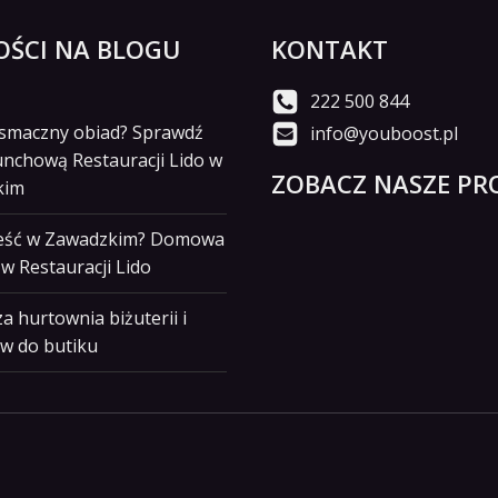
ŚCI NA BLOGU
KONTAKT
222 500 844
i smaczny obiad? Sprawdź
info@youboost.pl
unchową Restauracji Lido w
ZOBACZ NASZE PRO
kim
jeść w Zawadzkim? Domowa
w Restauracji Lido
a hurtownia biżuterii i
w do butiku