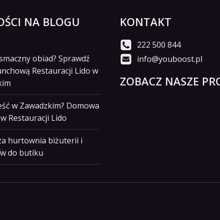
ŚCI NA BLOGU
KONTAKT
222 500 844
i smaczny obiad? Sprawdź
info@youboost.pl
unchową Restauracji Lido w
ZOBACZ NASZE PRO
kim
jeść w Zawadzkim? Domowa
w Restauracji Lido
a hurtownia biżuterii i
w do butiku