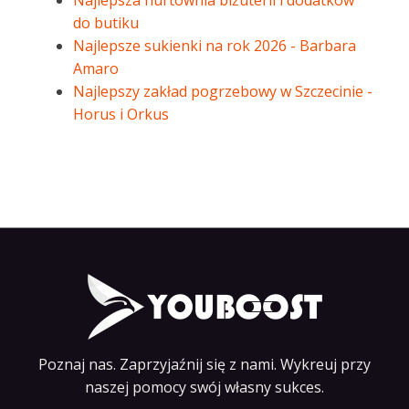
Najlepsza hurtownia biżuterii i dodatków
do butiku
Najlepsze sukienki na rok 2026 - Barbara
Amaro
Najlepszy zakład pogrzebowy w Szczecinie -
Horus i Orkus
Poznaj nas. Zaprzyjaźnij się z nami. Wykreuj przy
naszej pomocy swój własny sukces.