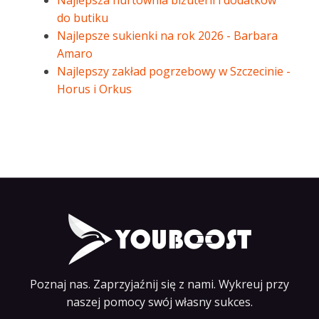
Najlepsza hurtownia biżuterii i dodatków
do butiku
Najlepsze sukienki na rok 2026 - Barbara
Amaro
Najlepszy zakład pogrzebowy w Szczecinie -
Horus i Orkus
Poznaj nas. Zaprzyjaźnij się z nami. Wykreuj przy
naszej pomocy swój własny sukces.