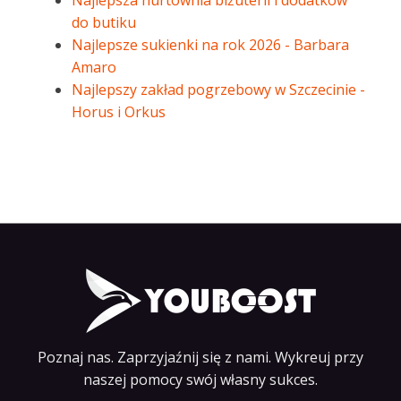
Najlepsza hurtownia biżuterii i dodatków
do butiku
Najlepsze sukienki na rok 2026 - Barbara
Amaro
Najlepszy zakład pogrzebowy w Szczecinie -
Horus i Orkus
Poznaj nas. Zaprzyjaźnij się z nami. Wykreuj przy
naszej pomocy swój własny sukces.