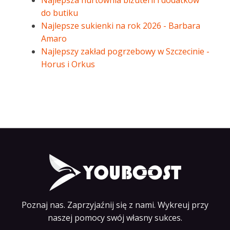
Najlepsza hurtownia biżuterii i dodatków
do butiku
Najlepsze sukienki na rok 2026 - Barbara
Amaro
Najlepszy zakład pogrzebowy w Szczecinie -
Horus i Orkus
Poznaj nas. Zaprzyjaźnij się z nami. Wykreuj przy
naszej pomocy swój własny sukces.