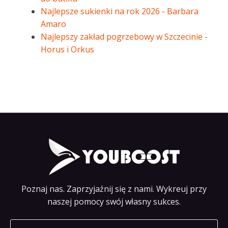
Najlepsze sukienki na rok 2026 - Barbara
Amaro
Najlepszy zakład pogrzebowy w Szczecinie -
Horus i Orkus
Poznaj nas. Zaprzyjaźnij się z nami. Wykreuj przy
naszej pomocy swój własny sukces.