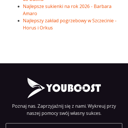
Najlepsze sukienki na rok 2026 - Barbara
Amaro
Najlepszy zakład pogrzebowy w Szczecinie -
Horus i Orkus
Poznaj nas. Zaprzyjaźnij się z nami. Wykreuj przy
naszej pomocy swój własny sukces.