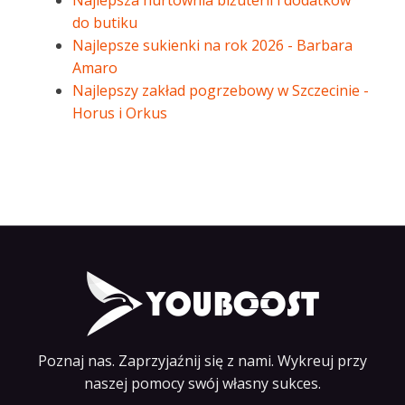
Najlepsza hurtownia biżuterii i dodatków
do butiku
Najlepsze sukienki na rok 2026 - Barbara
Amaro
Najlepszy zakład pogrzebowy w Szczecinie -
Horus i Orkus
Poznaj nas. Zaprzyjaźnij się z nami. Wykreuj przy
naszej pomocy swój własny sukces.