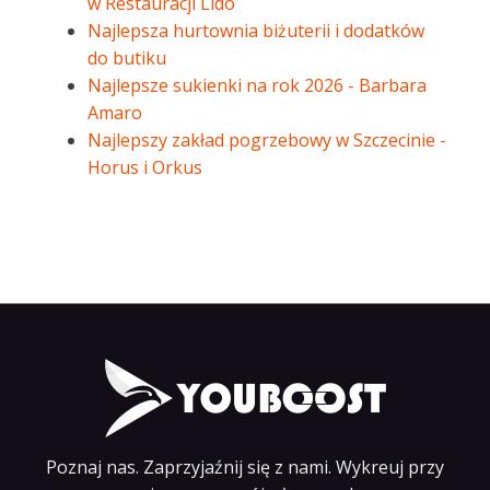
w Restauracji Lido
Najlepsza hurtownia biżuterii i dodatków
do butiku
Najlepsze sukienki na rok 2026 - Barbara
Amaro
Najlepszy zakład pogrzebowy w Szczecinie -
Horus i Orkus
Poznaj nas. Zaprzyjaźnij się z nami. Wykreuj przy