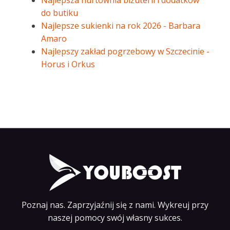
Najlepsza hurtownia biżuterii i dodatków
do butiku
Najlepsze sukienki na rok 2026 - Barbara
Amaro
Najlepszy zakład pogrzebowy w Szczecinie -
Horus i Orkus
Poznaj nas. Zaprzyjaźnij się z nami. Wykreuj przy
naszej pomocy swój własny sukces.