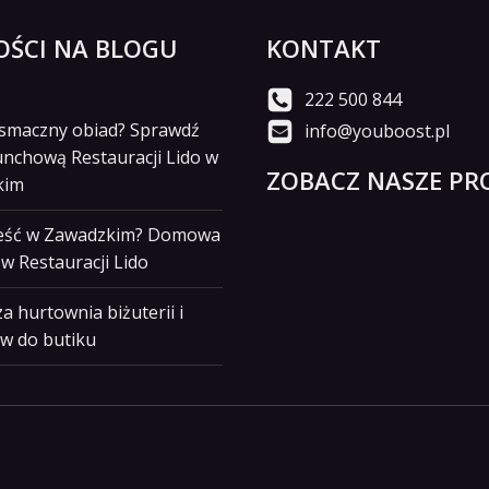
ŚCI NA BLOGU
KONTAKT
222 500 844
i smaczny obiad? Sprawdź
info@youboost.pl
unchową Restauracji Lido w
ZOBACZ NASZE PRO
kim
jeść w Zawadzkim? Domowa
w Restauracji Lido
a hurtownia biżuterii i
w do butiku