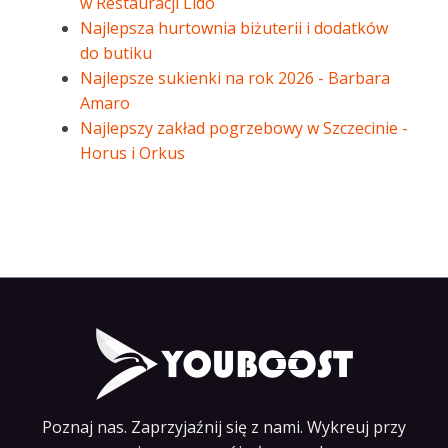
w Restauracji Lido
Najlepsza hurtownia biżuterii i dodatków
do butiku
Najlepsze sukienki na rok 2026 - Barbara
Amaro
Najlepszy zakład pogrzebowy w Szczecinie -
Horus i Orkus
Poznaj nas. Zaprzyjaźnij się z nami. Wykreuj przy