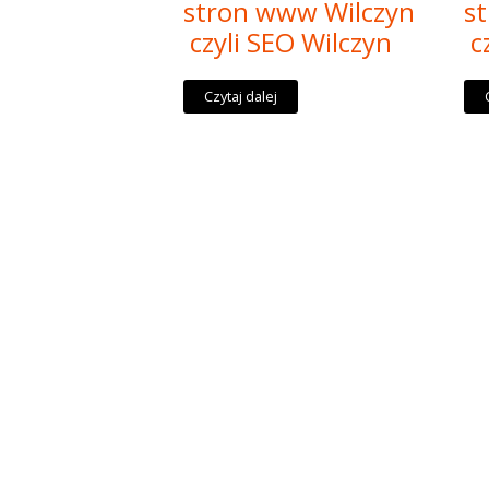
stron www Wilczyn
s
czyli SEO Wilczyn
cz
Czytaj dalej