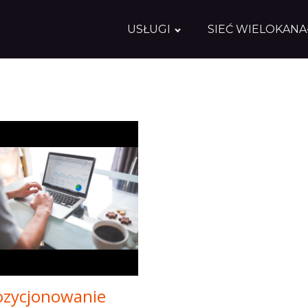
USŁUGI
SIEĆ WIELOKAN
ozycjonowanie