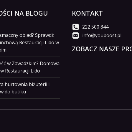
ŚCI NA BLOGU
KONTAKT
222 500 844
i smaczny obiad? Sprawdź
info@youboost.pl
unchową Restauracji Lido w
ZOBACZ NASZE PRO
kim
jeść w Zawadzkim? Domowa
w Restauracji Lido
a hurtownia biżuterii i
w do butiku