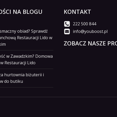
ŚCI NA BLOGU
KONTAKT
222 500 844
i smaczny obiad? Sprawdź
info@youboost.pl
unchową Restauracji Lido w
ZOBACZ NASZE PRO
kim
jeść w Zawadzkim? Domowa
w Restauracji Lido
a hurtownia biżuterii i
w do butiku