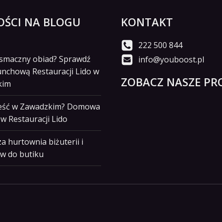
ŚCI NA BLOGU
KONTAKT
222 500 844
i smaczny obiad? Sprawdź
info@youboost.pl
unchową Restauracji Lido w
ZOBACZ NASZE PRO
kim
jeść w Zawadzkim? Domowa
w Restauracji Lido
a hurtownia biżuterii i
w do butiku