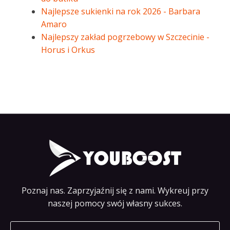
Najlepsze sukienki na rok 2026 - Barbara
Amaro
Najlepszy zakład pogrzebowy w Szczecinie -
Horus i Orkus
Poznaj nas. Zaprzyjaźnij się z nami. Wykreuj przy
naszej pomocy swój własny sukces.