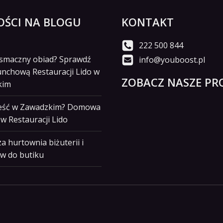
ŚCI NA BLOGU
KONTAKT
222 500 844
i smaczny obiad? Sprawdź
info@youboost.pl
unchową Restauracji Lido w
ZOBACZ NASZE PRO
kim
jeść w Zawadzkim? Domowa
w Restauracji Lido
a hurtownia biżuterii i
w do butiku