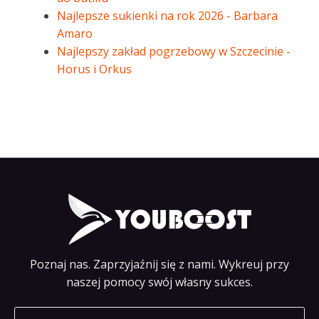
Najlepsze sukienki na rok 2026 - Barbara
Amaro
Najlepszy zakład pogrzebowy w Szczecinie -
Horus i Orkus
Poznaj nas. Zaprzyjaźnij się z nami. Wykreuj przy
naszej pomocy swój własny sukces.