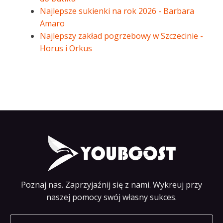
Najlepsze sukienki na rok 2026 - Barbara
Amaro
Najlepszy zakład pogrzebowy w Szczecinie -
Horus i Orkus
Poznaj nas. Zaprzyjaźnij się z nami. Wykreuj przy
naszej pomocy swój własny sukces.