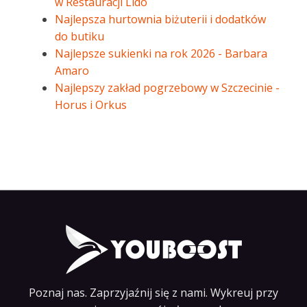
w Restauracji Lido
Najlepsza hurtownia biżuterii i dodatków
do butiku
Najlepsze sukienki na rok 2026 - Barbara
Amaro
Najlepszy zakład pogrzebowy w Szczecinie -
Horus i Orkus
Poznaj nas. Zaprzyjaźnij się z nami. Wykreuj przy