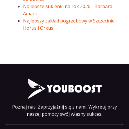
Najlepsze sukienki na rok 2026 - Barbara
Amaro
Najlepszy zakład pogrzebowy w Szczecinie -
Horus i Orkus
Poznaj nas. Zaprzyjaźnij się z nami. Wykreuj przy
naszej pomocy swój własny sukces.