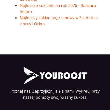
Najlepsze sukienki na rok 2026 - Barbara
Amaro
Najlepszy zakład pogrzebowy w Szczecinie -
Horus i Orkus
Poznaj nas. Zaprzyjaźnij się z nami. Wykreuj przy
naszej pomocy swój własny sukces.