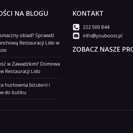
ŚCI NA BLOGU
KONTAKT
222 500 844
i smaczny obiad? Sprawdź
info@youboost.pl
unchową Restauracji Lido w
ZOBACZ NASZE PRO
kim
jeść w Zawadzkim? Domowa
w Restauracji Lido
a hurtownia biżuterii i
w do butiku