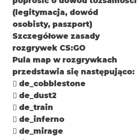
poprosić o dowód tożsamości
(legitymacja, dowód
osobisty, paszport)
Szczegółowe zasady
rozgrywek CS:GO
Pula map w rozgrywkach
przedstawia się następująco:
 de_cobblestone
 de_dust2
 de_train
 de_inferno
 de_mirage