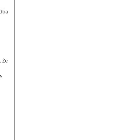
 dba
. Że
e