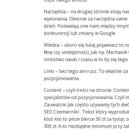
Narzędzia – na drugiej stronie stoją n
wykonania. Obecnie za narzędzia same 
dzień. Pozwalają one nam między innymi
konkurencji lub zmiany w Google.
Wiedza – skoro się tutaj pojawiasz to 
firmę czy umiejętności. Jak np. Mechanik
mnóstwo nauki i czasu w to by się tego
Linki – bez tego ani rusz. To właśnie za
pozycjonowania.
Content – czyli treści na stronie. Cont
specjalistów od pozycjonowania. Czyli im
Zauważcie jak często używamy tych dwóc
SEO Czemierniki . Tekst który wyproduko
ktoś kto to pisze bierze 30 zł za tysią
300 zł. A to niezbędne minimum przy t