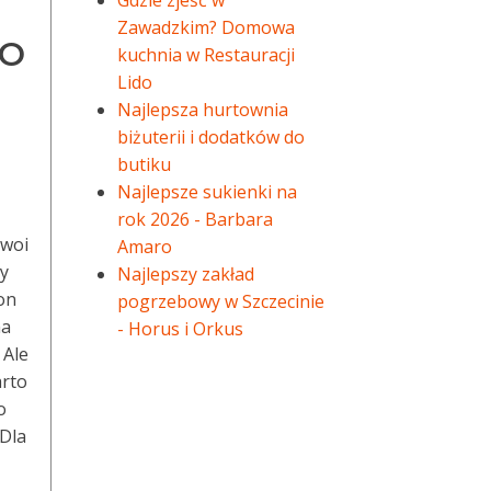
Gdzie zjeść w
Zawadzkim? Domowa
EO
kuchnia w Restauracji
Lido
Najlepsza hurtownia
biżuterii i dodatków do
butiku
Najlepsze sukienki na
rok 2026 - Barbara
Twoi
Amaro
zy
Najlepszy zakład
on
pogrzebowy w Szczecinie
na
- Horus i Orkus
 Ale
arto
o
 Dla