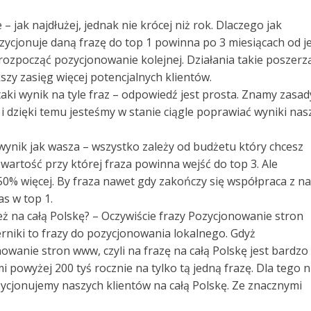
 jak najdłużej, jednak nie krócej niż rok. Dlaczego jak
ozycjonuje daną frazę do top 1 powinna po 3 miesiącach od je
ozpocząć pozycjonowanie kolejnej. Działania takie poszerz
szy zasięg więcej potencjalnych klientów.
e taki wynik na tyle fraz – odpowiedź jest prosta. Znamy zasad
i dzięki temu jesteśmy w stanie ciągle poprawiać wyniki nas
 wynik jak wasza – wszystko zależy od budżetu który chcesz
artość przy której fraza powinna wejść do top 3. Ale
% więcej. By fraza nawet gdy zakończy się współpraca z n
as w top 1.
też na całą Polskę? – Oczywiście frazy Pozycjonowanie stron
niki to frazy do pozycjonowania lokalnego. Gdyż
wanie stron www, czyli na frazę na całą Polskę jest bardzo
mi powyżej 200 tyś rocznie na tylko tą jedną frazę. Dla tego n
zycjonujemy naszych klientów na całą Polskę. Ze znacznymi