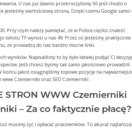
wania. U nas już dawno przekroczyliśmy 50 jeśli chodzi o
 że jesteśmy wartościową stroną. Dzięki czemu Google samo
00. Przy czym należy pamiętać, że w Polsce ciężko znaleźć
go tekstu TF wynosi u nas 49. Przez co jesteśmy praktycznie
mu, że prowadzą do nas bardzo mocne linki.
ch wyników. Napisaliśmy to by było łatwiej podjąć Ci decyzję
speców. Jeśli chcesz byśmy tak samo jakościowo prowadzili
 W końcu jakoś osiągnęliśmy topowe pozycje na najważniejsz
on www Czemierniki oraz SEO Czemierniki .
 STRON WWW Czemierniki
iki – Za co faktycznie płacę?
a coś musimy żyć i opłacać pracowników. To akurat najtańsza