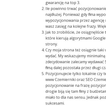
gwarancję na top 3.
Ile powinno trwać pozycjonowanie –
najdłużej. Ponieważ gdy firma wyp
wypozycjonowania przez agencję r
wasz zasięg na kolejne frazy. Więk
Jak to zrobiliście, że osiągnęliści
które kierują algorytmami Google 
strony.
Czy moja strona też osiągnie taki
wydać. My wskazujemy minimalną w
zdecydowanie zalecamy wydawać 50
firmą dalej pozostała przez długi cz
Pozycjonujecie tylko lokalnie czy 
www Czemierniki oraz SEO Czemier
pozycjonowanie na frazę pozycjono
drogie biją się tam firmy z budżeta
miało to dla nas sensu. Jednak po
sukcesami.