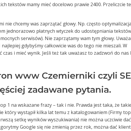
akich tekstów mamy mieć docelowo prawie 2400. Przeliczcie t
rymi nie chcemy was zaprzątać głowy. Np. często optymalizacj
em jednorazowo płatnych wtyczek do udostępniania tekstów
i mocnych serwisów). Nie zaprzątamy wam tym głowy. Uważ
. I najlepiej gdybyśmy całkowicie was do tego nie mieszali. W
czas i mieć wynik. Jeśli też tak uważasz to zadzwoń do nas 
ron www Czemierniki czyli S
zęściej zadawane pytania.
op 1 na wskazane frazy – tak i nie. Prawda jest taka, że takie
sie który wystąpił kilka lat temu z katalogowaniem (Firmy top
ierwszą setkę wyników wyszukiwania) nie można uczciwie dać
algorytmy Google się nie zmienią przez rok, można dać klien