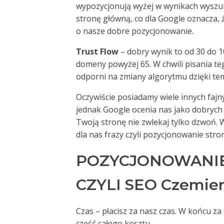
wypozycjonują wyżej w wynikach wyszuki
stronę główną, co dla Google oznacza,
o nasze dobre pozycjonowanie.
Trust Flow
– dobry wynik to od 30 do 1
domeny powyżej 65. W chwili pisania te
odporni na zmiany algorytmu dzięki te
Oczywiście posiadamy wiele innych fajny
jednak Google ocenia nas jako dobrych 
Twoją stronę nie zwlekaj tylko dzwoń.
dla nas frazy czyli pozycjonowanie str
POZYCJONOWANIE
CZYLI SEO Czemiern
Czas – płacisz za nasz czas. W końcu z
część całego kosztu.