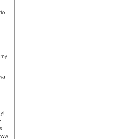
 do
iśmy
awa
yli
e
s
 www