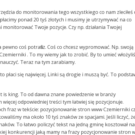
arzędzia do monitorowania tego wszystkiego co nam zleciłeś
płacimy ponad 20 tyś złotych i musimy je utrzymywać na co
 monitorować Twoje pozycje. Czy np. działania Twojej
na pewno coś potrafisz. Coś co chcesz wypromować. Np. swoją
 Czemierniki . To my wiemy jak to zrobić. By to umieć włożyl
 nauczyć. Teraz na tym zarabiamy.
 to płaci się najwięcej. Linki są drogie i muszą być. To podst
ent is king. To od dawna znane powiedzenie w branży
 więcej odpowiedniej treści tym łatwiej się pozycjonuje.
h fraz w tekście: pozycjonowanie stron www Czemierniki cz
waliśmy ma około 10 tyś znaków ze spacjami. Jeśli liczyć, ż
c znaków. To łatwo policzyć tekst na jedną gminę kosztował na
akiej konkurencji jaką mamy na frazy pozycjonowanie stron