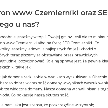
ron www Czemierniki oraz S
zego u nas?
odobnie jesteśmy w top 1 Twojej gminy. Jeśli nie to minim
ron www Czemierniki albo na frazę SEO Czemierniki . Co
licy jesteśmy jednymi z najlepszych firm jeśli chodzi o
tórych teraz piszemy są obstawiane przez prawdziwych
 najtrudniej pozycjonować. Kolejną sprawą jest, że pewnie kie
kaźniki takie jak:
ę jak domena radzi sobie w wynikach wyszukiwania. Obecnie
 bardzo dobrą widoczność domeny w wynikach wyszukiwania
 dobrze widoczne domeny. Nasza domena w chwili pisania teg
 młoda. Co pokazuje naszą skuteczność.
e nam jaka jest szansa, że poszczególne witryny się