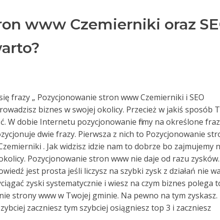
ron www Czemierniki oraz S
warto?
ą się frazy „ Pozycjonowanie stron www Czemierniki i SEO
 prowadzisz biznes w swojej okolicy. Przecież w jakiś sposób 
źć. W dobie Internetu pozycjonowanie firmy na określone fra
zycjonuje dwie frazy. Pierwsza z nich to Pozycjonowanie str
Czemierniki . Jak widzisz idzie nam to dobrze bo zajmujemy 
kolicy. Pozycjonowanie stron www nie daje od razu zysków.
iedź jest prosta jeśli liczysz na szybki zysk z działań nie w
wyciągać zyski systematycznie i wiesz na czym biznes polega t
anie strony www w Twojej gminie. Na pewno na tym zyskasz.
szybciej zaczniesz tym szybciej osiągniesz top 3 i zaczniesz