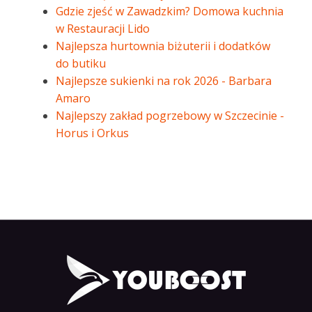
Gdzie zjeść w Zawadzkim? Domowa kuchnia
w Restauracji Lido
Najlepsza hurtownia biżuterii i dodatków
do butiku
Najlepsze sukienki na rok 2026 - Barbara
Amaro
Najlepszy zakład pogrzebowy w Szczecinie -
Horus i Orkus