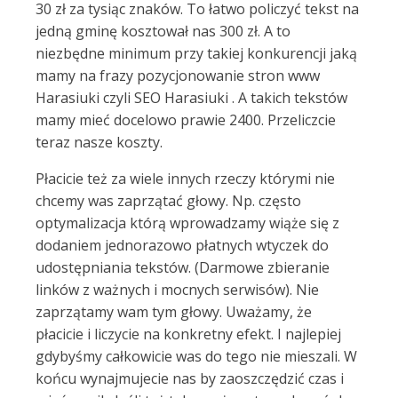
30 zł za tysiąc znaków. To łatwo policzyć tekst na
jedną gminę kosztował nas 300 zł. A to
niezbędne minimum przy takiej konkurencji jaką
mamy na frazy pozycjonowanie stron www
Harasiuki czyli SEO Harasiuki . A takich tekstów
mamy mieć docelowo prawie 2400. Przeliczcie
teraz nasze koszty.
Płacicie też za wiele innych rzeczy którymi nie
chcemy was zaprzątać głowy. Np. często
optymalizacja którą wprowadzamy wiąże się z
dodaniem jednorazowo płatnych wtyczek do
udostępniania tekstów. (Darmowe zbieranie
linków z ważnych i mocnych serwisów). Nie
zaprzątamy wam tym głowy. Uważamy, że
płacicie i liczycie na konkretny efekt. I najlepiej
gdybyśmy całkowicie was do tego nie mieszali. W
końcu wynajmujecie nas by zaoszczędzić czas i