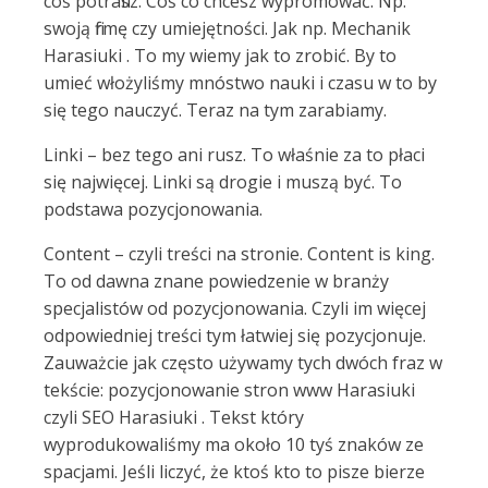
coś potrafisz. Coś co chcesz wypromować. Np.
swoją firmę czy umiejętności. Jak np. Mechanik
Harasiuki . To my wiemy jak to zrobić. By to
umieć włożyliśmy mnóstwo nauki i czasu w to by
się tego nauczyć. Teraz na tym zarabiamy.
Linki – bez tego ani rusz. To właśnie za to płaci
się najwięcej. Linki są drogie i muszą być. To
podstawa pozycjonowania.
Content – czyli treści na stronie. Content is king.
To od dawna znane powiedzenie w branży
specjalistów od pozycjonowania. Czyli im więcej
odpowiedniej treści tym łatwiej się pozycjonuje.
Zauważcie jak często używamy tych dwóch fraz w
tekście: pozycjonowanie stron www Harasiuki
czyli SEO Harasiuki . Tekst który
wyprodukowaliśmy ma około 10 tyś znaków ze
spacjami. Jeśli liczyć, że ktoś kto to pisze bierze