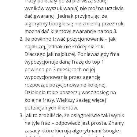
frazy poleciały po za pierwszą setkę
wyników wyszukiwania) nie można uczciwie
dać gwarancji. Jednak przyjmując, że
algorytmy Google się nie zmienią przez rok,
można dać klientowi gwarancję na top 3.
Ile powinno trwać pozycjonowanie – jak
najdłużej, jednak nie krócej niż rok.
Dlaczego jak najdłużej. Ponieważ gdy firma
wypozycjonuje daną frazę do top 1
powinna po 3 miesiącach od jej
wypozycjonowania przez agencję
rozpocząć pozycjonowanie kolejnej.
Działania takie poszerzą wasz zasięg na
kolejne frazy. Większy zasięg więcej
potencjalnych klientów.
Jak to zrobiliście, że osiągnęliście taki wynik
na tyle fraz – odpowiedź jest prosta. Znamy
zasady które kierują algorytmami Google i