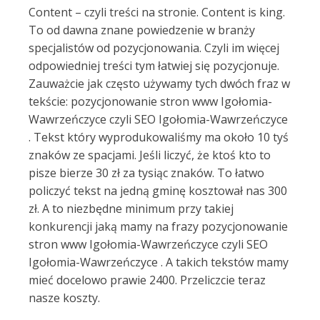
Content – czyli treści na stronie. Content is king.
To od dawna znane powiedzenie w branży
specjalistów od pozycjonowania. Czyli im więcej
odpowiedniej treści tym łatwiej się pozycjonuje.
Zauważcie jak często używamy tych dwóch fraz w
tekście: pozycjonowanie stron www Igołomia-
Wawrzeńczyce czyli SEO Igołomia-Wawrzeńczyce
. Tekst który wyprodukowaliśmy ma około 10 tyś
znaków ze spacjami. Jeśli liczyć, że ktoś kto to
pisze bierze 30 zł za tysiąc znaków. To łatwo
policzyć tekst na jedną gminę kosztował nas 300
zł. A to niezbędne minimum przy takiej
konkurencji jaką mamy na frazy pozycjonowanie
stron www Igołomia-Wawrzeńczyce czyli SEO
Igołomia-Wawrzeńczyce . A takich tekstów mamy
mieć docelowo prawie 2400. Przeliczcie teraz
nasze koszty.