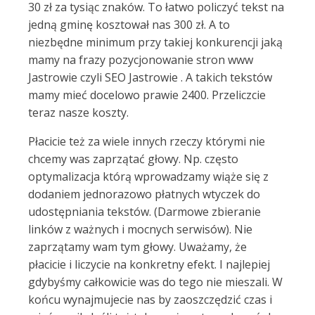
30 zł za tysiąc znaków. To łatwo policzyć tekst na
jedną gminę kosztował nas 300 zł. A to
niezbędne minimum przy takiej konkurencji jaką
mamy na frazy pozycjonowanie stron www
Jastrowie czyli SEO Jastrowie . A takich tekstów
mamy mieć docelowo prawie 2400. Przeliczcie
teraz nasze koszty.
Płacicie też za wiele innych rzeczy którymi nie
chcemy was zaprzątać głowy. Np. często
optymalizacja którą wprowadzamy wiąże się z
dodaniem jednorazowo płatnych wtyczek do
udostępniania tekstów. (Darmowe zbieranie
linków z ważnych i mocnych serwisów). Nie
zaprzątamy wam tym głowy. Uważamy, że
płacicie i liczycie na konkretny efekt. I najlepiej
gdybyśmy całkowicie was do tego nie mieszali. W
końcu wynajmujecie nas by zaoszczędzić czas i