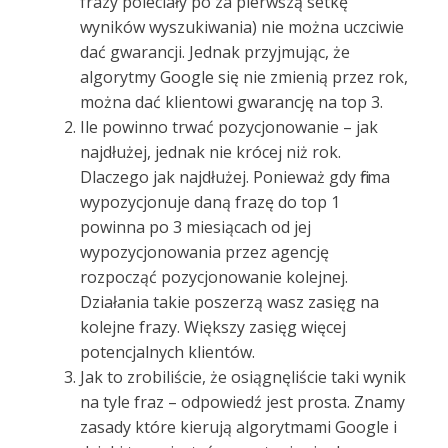
frazy poleciały po za pierwszą setkę
wyników wyszukiwania) nie można uczciwie
dać gwarancji. Jednak przyjmując, że
algorytmy Google się nie zmienią przez rok,
można dać klientowi gwarancję na top 3.
Ile powinno trwać pozycjonowanie – jak
najdłużej, jednak nie krócej niż rok.
Dlaczego jak najdłużej. Ponieważ gdy firma
wypozycjonuje daną frazę do top 1
powinna po 3 miesiącach od jej
wypozycjonowania przez agencję
rozpocząć pozycjonowanie kolejnej.
Działania takie poszerzą wasz zasięg na
kolejne frazy. Większy zasięg więcej
potencjalnych klientów.
Jak to zrobiliście, że osiągnęliście taki wynik
na tyle fraz – odpowiedź jest prosta. Znamy
zasady które kierują algorytmami Google i