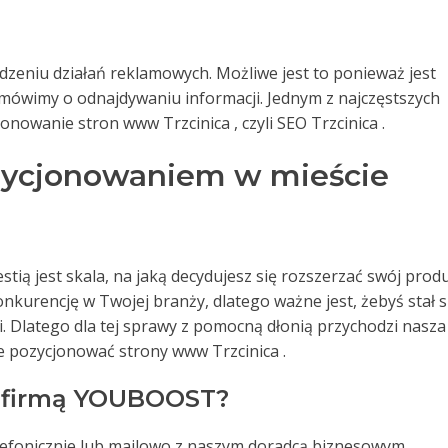
zeniu działań reklamowych. Możliwe jest to ponieważ jest
 mówimy o odnajdywaniu informacji. Jednym z najczęstszych
jonowanie stron www Trzcinica , czyli SEO Trzcinica .
ozycjonowaniem w mieście
tią jest skala, na jaką decydujesz się rozszerzać swój prod
nkurencję w Twojej branży, dlatego ważne jest, żebyś stał s
i. Dlatego dla tej sprawy z pomocną dłonią przychodzi nasza
 pozycjonować strony www Trzcinica .
z firmą YOUBOOST?
elefonicznie lub mailowo z naszym doradcą biznesowym