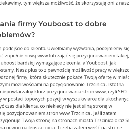
ciekawimy, tym większa możliwość, że skorzystają oni z nas
ania firmy Youboost to dobre
roblemów?
 podejście do klienta. Uwielbiamy wyzwania, podejmiemy si
ć zupełnie nową www lub zająć się pozycjonowaniem takiej
 Youboost bardziej wymagające zlecenia, a Youboost, jak
ostamy. Nasz plus to z pewnością możliwość pracy w większo
awdzonej firmy, która skutecznie pokaże Twoją ofertę w mieśc
aszymi możliwościami na pozycjonowanie Trzcinica . Istotną
 niepowtarzalny klucz pozycjonowania stron www, czyli SEO
ekty w postaci topowych pozycji w wyszukwiarce dla ukochany
 czas dla klienta, co niekiedy nie jest silną stroną w
ię pozycjonowaniem stron www Trzcinica . Jeśli zatem
zycjonuje Twoją stronę na stronach miasta Trzcinica oraz 
t na pewno najlepszą opcją. Trzeba zatem wejść na stronę