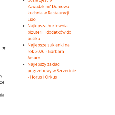
Gdzie zjeść w
Zawadzkim? Domowa
kuchnia w Restauracji
Lido
Najlepsza hurtownia
biżuterii i dodatków do
butiku
Najlepsze sukienki na
 ”
rok 2026 - Barbara
Amaro
Najlepszy zakład
pogrzebowy w Szczecinie
by
- Horus i Orkus
 że
nia