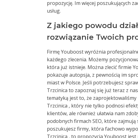
propozycję. Im więcej poszukujących za
usług.
Z jakiego powodu dział
rozwiązanie Twoich p
Firmę Youboost wyróżnia profesjonalne
każdego zlecenia. Możemy pozycjonowa
która już istnieje. Można zlecić firmie
pokazuje autopsja, z pewnością im spr
miast w Polsce. Jeśli potrzebujesz spr
Trzcinica to zapoznaj się już teraz z n
tematyką jest to, że zaprojektowaliśmy
Trzcinica , który nie tylko podnosi ef
klientów, ale również ułatwia nam zdobyć
podobnych firmach SEO, które zajmują s
poszukujesz firmy, która fachowo wypo
Trzcinica , to propozycja Youboost jes