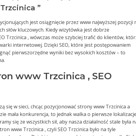
Trzcinica ”
cjonujących jest osiągnięcie przez www najwyższej pozycji 
ch słów kluczowych. Kiedy wizytówka jest dobrze
 Trzcinica , wówczas może szybciej trafić do klientów, któr
iwarki internetowej. Dzięki SEO, które jest postępowaniem
nąć pierwszorzędne wyniki bez wysokich kosztów – to
na.
ron www Trzcinica , SEO
ą się w sieci, chcąc pozycjonować strony www Trzcinica a
zie mała konkurencja, to jednak walka o pierwsze lokalizacj
amy się ze wszystkich sił, aby nasza działalność stale była n
ron www Trzcinica , czyli SEO Trzcinica było na tyle