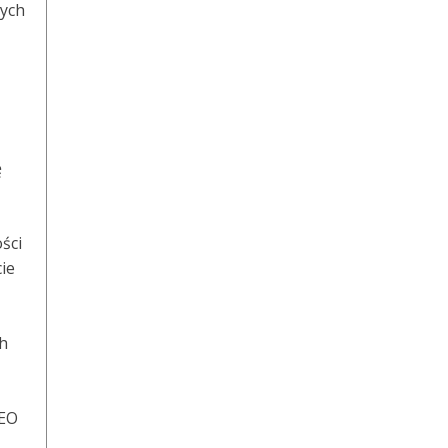
zych
ę
,
ści
ie
ch
SEO