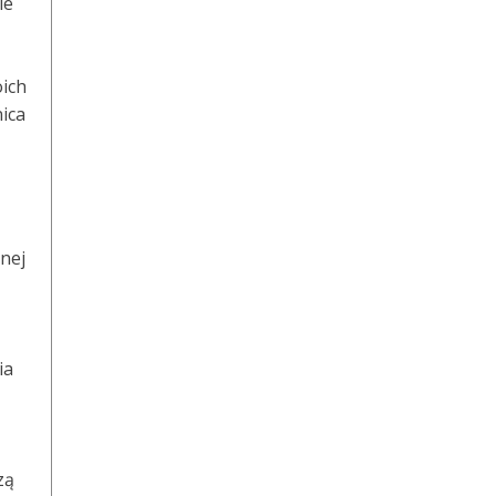
ie
oich
ica
nej
ia
zą