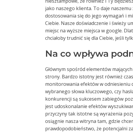
niesztampowe, że również i Ty będziesz
jako naszego klienta. To daje naszemu 
dostosowania się do jego wymagań i m
Ciebie. Nasze doświadczenie i świeży 
miejsc na wyższe miejsca w google. Dla
chciałoby trudnić się dla Ciebie, jeśli 
Na co wpływa podn
Głównym spośród elementów mających 
strony. Bardzo istotny jest również cz
monitorowania efektów w odniesieniu do
wybranego słowa kluczowego, czy hasła
konkurencji są sukcesem zabiegów poz
jest udoskonalanie efektów wyszukiwani
przyczyny tak istotne są wyrażenia pozy
osiągnie nasza witryna tam, gdzie chce
prawdopodobieństwo, że potencjalni za