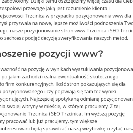
 zadowolony. Dzięki temu oszczędzimy więcej czasu dla Cieb
zespołowi przewagę jaką jest rozumienie klienta i
iejscowości Trzcinica w przypadku pozycjonowania www dla
umysł przyzwala na nowe, lepsze możliwości podnoszenia Tw
tego nasze pozycjonowanie stron www Trzcinica i SEO Trzcin
tylko zechcesz podjąć decyzję zweryfikowania naszych metod.
oszenie pozycji www?
ważność na pozycję w wynikach wyszukiwania pozycjonowa
as po jakim zachodzi realna ewentualność skutecznego
 firm konkurencyjnych. Ilość stron pokazujących się dla
 pozycjonowanego i czy pojawiają się tam też wyniki
ycjonujących. Najczęściej spotykaną odmianą pozycjonowan
a swojej witryny w mieście, w którym pracujemy. Z tej
cjonowanie Trzcinica i SEO Trzcinica . Im wyższą pozycję
my pracować lub już pracujemy, tym większe
interesowani będą sprawdzać naszą wizytówkę i czytać nas