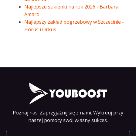
Najlepsze sukienki na rok 2026 - Barbara
Amaro
Najlepszy zakład pogrzebowy w Szczecinie -
Horus i Orkus
Poznaj nas. Zaprzyjaźnij się z nami. Wykreuj przy
naszej pomocy swój własny sukces.