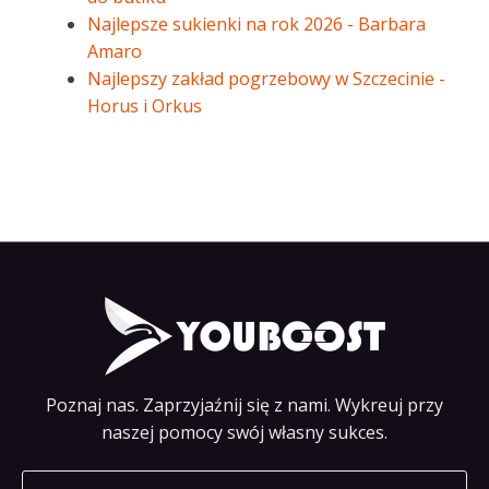
Najlepsze sukienki na rok 2026 - Barbara
Amaro
Najlepszy zakład pogrzebowy w Szczecinie -
Horus i Orkus
Poznaj nas. Zaprzyjaźnij się z nami. Wykreuj przy
naszej pomocy swój własny sukces.