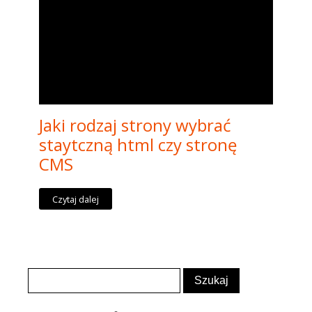
Jaki rodzaj strony wybrać
staytczną html czy stronę
CMS
Czytaj dalej