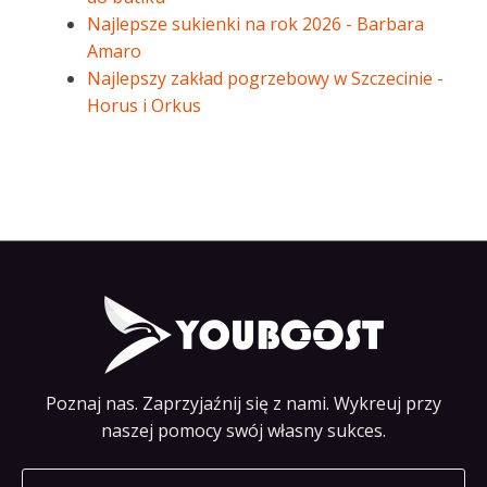
Najlepsze sukienki na rok 2026 - Barbara
Amaro
Najlepszy zakład pogrzebowy w Szczecinie -
Horus i Orkus
Poznaj nas. Zaprzyjaźnij się z nami. Wykreuj przy
naszej pomocy swój własny sukces.