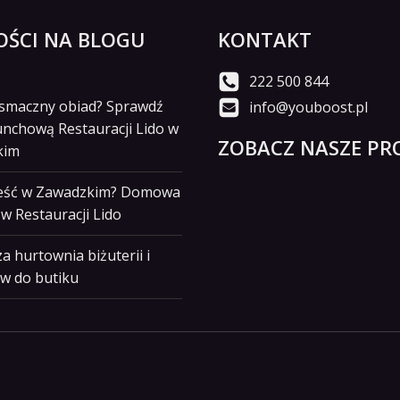
ŚCI NA BLOGU
KONTAKT
222 500 844
i smaczny obiad? Sprawdź
info@youboost.pl
unchową Restauracji Lido w
ZOBACZ NASZE PRO
kim
jeść w Zawadzkim? Domowa
w Restauracji Lido
a hurtownia biżuterii i
w do butiku