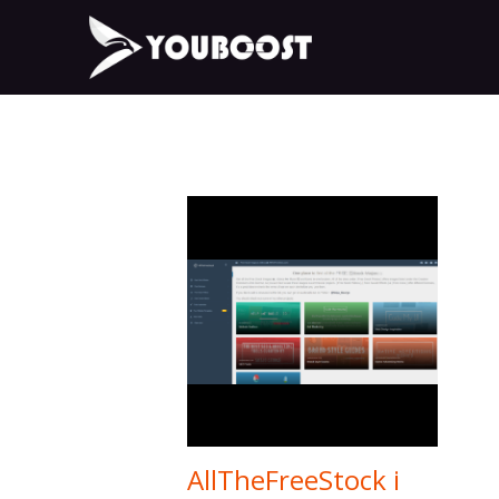
AllTheFreeStock i