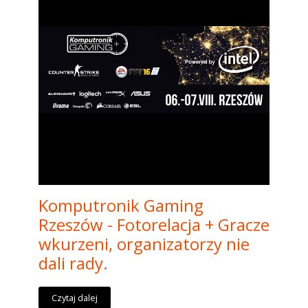
Komputronik Gaming
Rzeszów - Fotorelacja + Gracze
wkurzeni, organizatorzy nie
dali rady.
Czytaj dalej