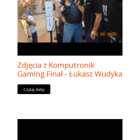
Zdjęcia z Komputronik
Gaming Finał - Łukasz Wudyka
Czytaj dalej