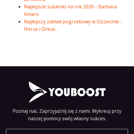
Najlepsze sukienki na rok 2026 - Barbara
Amaro
Najlepszy zakład pogrzebowy w Szczecinie -
Horus i Orkus
Poznaj nas. Zaprzyjaźnij się z nami. Wykreuj przy
naszej pomocy swój własny sukces.