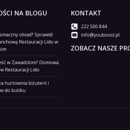
ŚCI NA BLOGU
KONTAKT
222 500 844
i smaczny obiad? Sprawdź
info@youboost.pl
unchową Restauracji Lido w
ZOBACZ NASZE PRO
kim
jeść w Zawadzkim? Domowa
w Restauracji Lido
a hurtownia biżuterii i
w do butiku