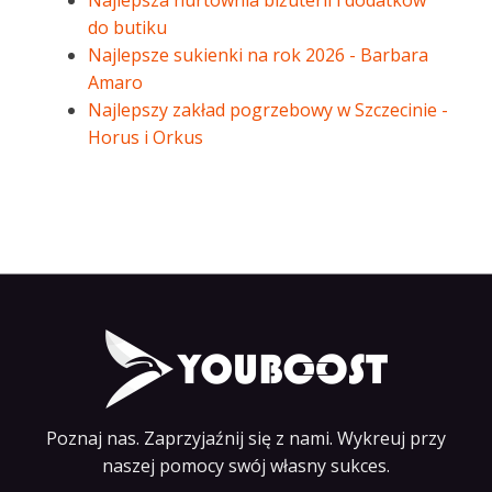
Najlepsza hurtownia biżuterii i dodatków
do butiku
Najlepsze sukienki na rok 2026 - Barbara
Amaro
Najlepszy zakład pogrzebowy w Szczecinie -
Horus i Orkus
Poznaj nas. Zaprzyjaźnij się z nami. Wykreuj przy
naszej pomocy swój własny sukces.