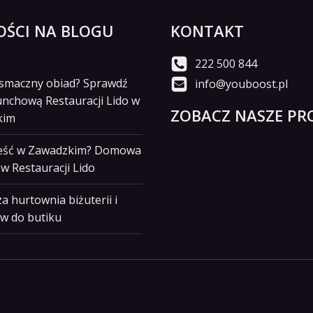
ŚCI NA BLOGU
KONTAKT
222 500 844
i smaczny obiad? Sprawdź
info@youboost.pl
unchową Restauracji Lido w
ZOBACZ NASZE PRO
kim
jeść w Zawadzkim? Domowa
w Restauracji Lido
a hurtownia biżuterii i
w do butiku