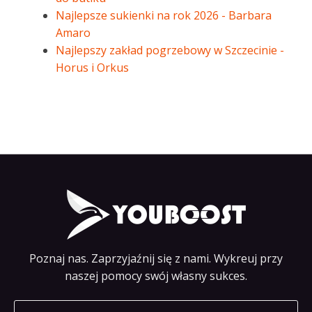
Najlepsze sukienki na rok 2026 - Barbara
Amaro
Najlepszy zakład pogrzebowy w Szczecinie -
Horus i Orkus
Poznaj nas. Zaprzyjaźnij się z nami. Wykreuj przy
naszej pomocy swój własny sukces.