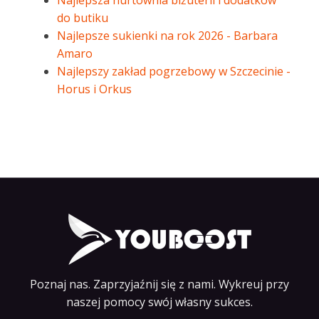
Najlepsza hurtownia biżuterii i dodatków
do butiku
Najlepsze sukienki na rok 2026 - Barbara
Amaro
Najlepszy zakład pogrzebowy w Szczecinie -
Horus i Orkus
Poznaj nas. Zaprzyjaźnij się z nami. Wykreuj przy
naszej pomocy swój własny sukces.