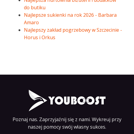
Najlepsza hurtownia biżuterii i dodatków
do butiku
Najlepsze sukienki na rok 2026 - Barbara
Amaro
Najlepszy zakład pogrzebowy w Szczecinie -
Horus i Orkus
Poznaj nas. Zaprzyjaźnij się z nami. Wykreuj przy
naszej pomocy swój własny sukces.