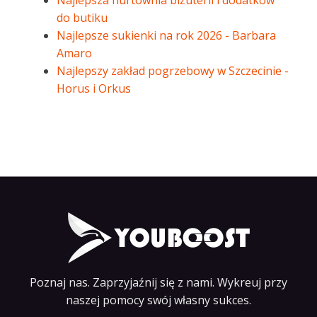
Najlepsza hurtownia biżuterii i dodatków
do butiku
Najlepsze sukienki na rok 2026 - Barbara
Amaro
Najlepszy zakład pogrzebowy w Szczecinie -
Horus i Orkus
Poznaj nas. Zaprzyjaźnij się z nami. Wykreuj przy
naszej pomocy swój własny sukces.