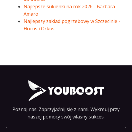
Najlepsze sukienki na rok 2026 - Barbara
Amaro
Najlepszy zakład pogrzebowy w Szczecinie -
Horus i Orkus
Poznaj nas. Zaprzyjaźnij się z nami. Wykreuj przy
naszej pomocy swój własny sukces.