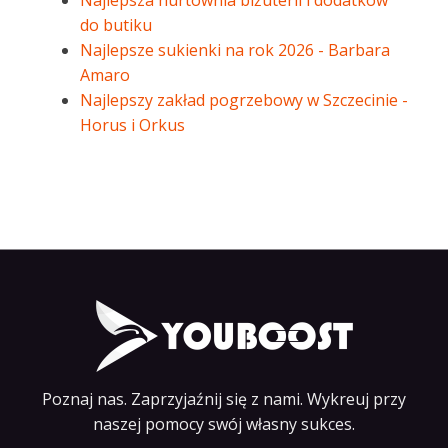
Najlepsza hurtownia biżuterii i dodatków
do butiku
Najlepsze sukienki na rok 2026 - Barbara
Amaro
Najlepszy zakład pogrzebowy w Szczecinie -
Horus i Orkus
Poznaj nas. Zaprzyjaźnij się z nami. Wykreuj przy
naszej pomocy swój własny sukces.