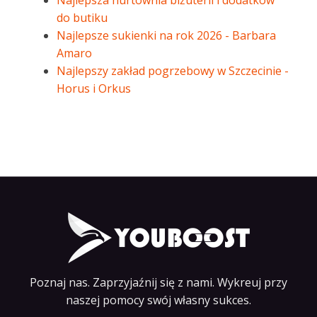
Najlepsza hurtownia biżuterii i dodatków
do butiku
Najlepsze sukienki na rok 2026 - Barbara
Amaro
Najlepszy zakład pogrzebowy w Szczecinie -
Horus i Orkus
Poznaj nas. Zaprzyjaźnij się z nami. Wykreuj przy
naszej pomocy swój własny sukces.